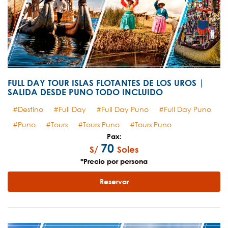
FULL DAY TOUR ISLAS FLOTANTES DE LOS UROS |
SALIDA DESDE PUNO TODO INCLUIDO
Destino
Full Day
Full Day Puno
Full Day Puno
Puno
Tours
Tours Puno
Tours Puno
Pax:
70
S/
Soles
*Precio por persona
Reservar