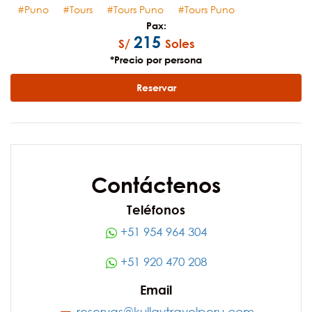
Puno
Tours
Tours Puno
Tours Puno
Pax:
215
S/
Soles
*Precio por persona
Reservar
Contáctenos
Teléfonos
+51 954 964 304
+51 920 470 208
Email
reservas@kullaytravelperu.com