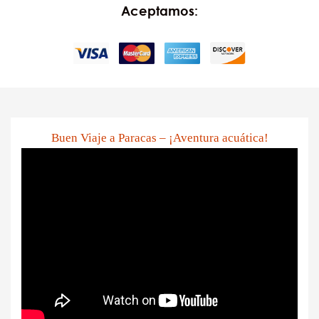
Aceptamos:
Buen Viaje a Paracas – ¡Aventura acuática!