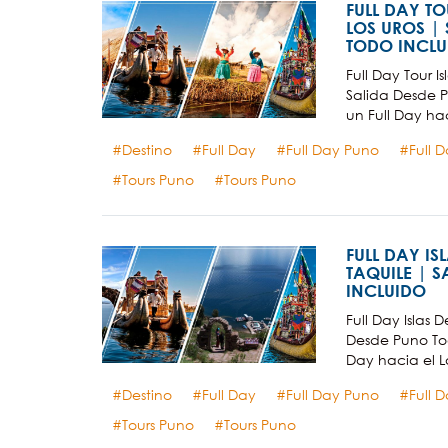
FULL DAY TO
LOS UROS |
TODO INCLU
Full Day Tour Is
Salida Desde 
un Full Day hac
Destino
Full Day
Full Day Puno
Full 
Tours Puno
Tours Puno
FULL DAY IS
TAQUILE | 
INCLUIDO
Full Day Islas 
Desde Puno To
Day hacia el L
Destino
Full Day
Full Day Puno
Full 
Tours Puno
Tours Puno