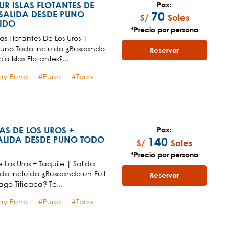
UR ISLAS FLOTANTES DE
Pax:
 SALIDA DESDE PUNO
70
S/
Soles
IDO
*Precio por persona
las Flotantes De Los Uros |
Puno Todo Incluido ¿Buscando
Reservar
ia Islas Flotantes?...
Day Puno
Puno
Tours
LAS DE LOS UROS +
Pax:
SALIDA DESDE PUNO TODO
140
S/
Soles
*Precio por persona
De Los Uros + Taquile | Salida
do Incluido ¿Buscando un Full
Reservar
ago Titicaca? Te...
Day Puno
Puno
Tours