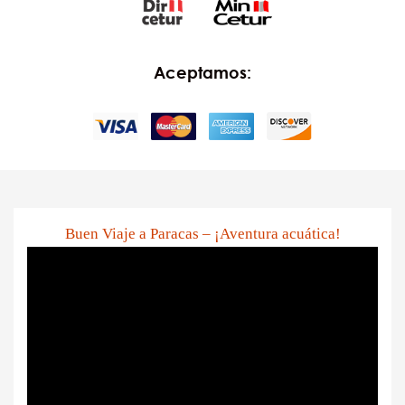
Aceptamos:
Buen Viaje a Paracas – ¡Aventura acuática!