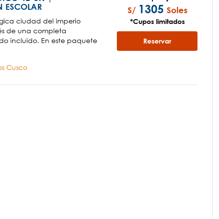
 ESCOLAR
1305
S/
Soles
ica ciudad del imperio
*Cupos limitados
vés de una completa
do incluido. En este paquete
Reservar
cos Cusco