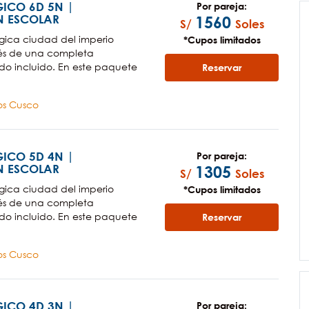
ICO 6D 5N |
Por pareja:
 ESCOLAR
1560
S/
Soles
ica ciudad del imperio
*Cupos limitados
vés de una completa
do incluido. En este paquete
Reservar
cos Cusco
ICO 5D 4N |
Por pareja:
 ESCOLAR
1305
S/
Soles
ica ciudad del imperio
*Cupos limitados
vés de una completa
do incluido. En este paquete
Reservar
cos Cusco
ICO 4D 3N |
Por pareja: