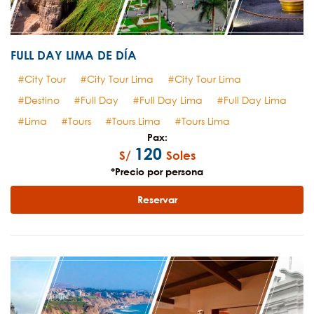
FULL DAY LIMA DE DÍA
City Tour
City Tour Lima
City Tour Lima
Destino
Full Day
Full Day Lima
Full Day Lima
Lima
Tours
Tours Lima
Tours Lima
Pax:
120
S/
Soles
*Precio por persona
Reservar