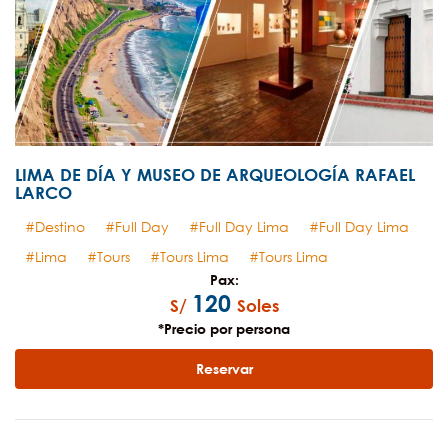
LIMA DE DÍA Y MUSEO DE ARQUEOLOGÍA RAFAEL
LARCO
Destino
Full Day
Full Day Lima
Full Day Lima
Lima
Tours
Tours Lima
Tours Lima
Pax:
120
S/
Soles
*Precio por persona
Reservar