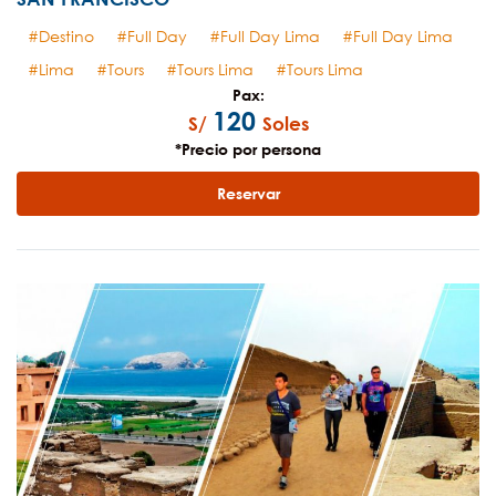
Destino
Full Day
Full Day Lima
Full Day Lima
Lima
Tours
Tours Lima
Tours Lima
Pax:
120
S/
Soles
*Precio por persona
Reservar