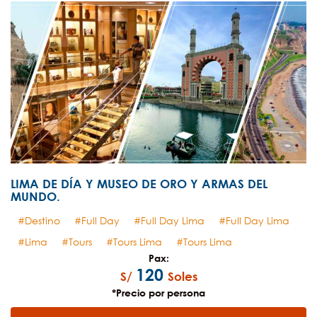
LIMA DE DÍA Y MUSEO DE ORO Y ARMAS DEL
MUNDO.
Destino
Full Day
Full Day Lima
Full Day Lima
Lima
Tours
Tours Lima
Tours Lima
Pax:
120
S/
Soles
*Precio por persona