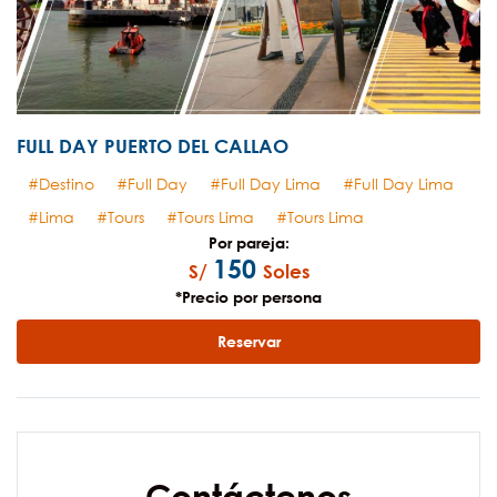
FULL DAY PUERTO DEL CALLAO
Destino
Full Day
Full Day Lima
Full Day Lima
Lima
Tours
Tours Lima
Tours Lima
Por pareja:
150
S/
Soles
*Precio por persona
Reservar
Contáctenos