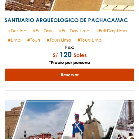
SANTUARIO ARQUEOLOGICO DE PACHACAMAC
Destino
Full Day
Full Day Lima
Full Day Lima
Lima
Tours
Tours Lima
Tours Lima
Pax:
120
S/
Soles
*Precio por persona
Reservar