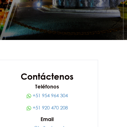
Contáctenos
Teléfonos
+51 954 964 304
+51 920 470 208
Email