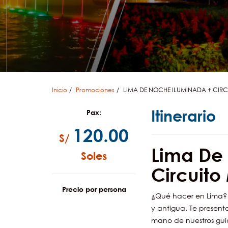
Inicio
Promociones
LIMA DE NOCHE ILUMINADA + CIR
Itinerario
Pax:
120.00
S/
Lima De
Soles
Circuit
Precio por persona
¿Qué hacer en Lima? 
y antigua. Te present
mano de nuestros guía