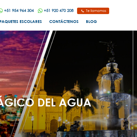
+51 954 964 304
+51 920 470 208
Te llamamos
PAQUETES ESCOLARES
CONTÁCTENOS
BLOG
MÁGICO DEL AGUA