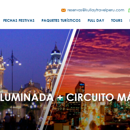
reservas@kullaytravelperu.com
FECHAS FESTIVAS
PAQUETES TURÍSTICOS
FULL DAY
TOURS
ILUMINADA + CIRCUITO 