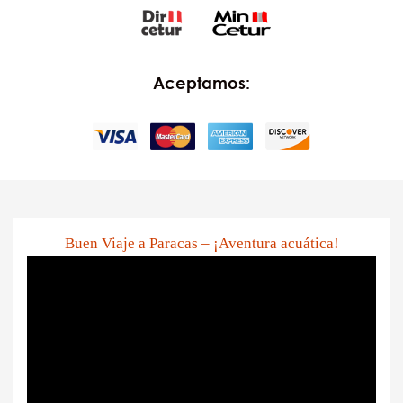
Aceptamos:
Buen Viaje a Paracas – ¡Aventura acuática!