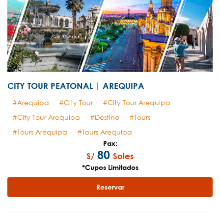
CITY TOUR PEATONAL | AREQUIPA
Arequipa
City Tour
City Tour Arequipa
City Tour Arequipa
Destino
Tours
Tours Arequipa
Tours Arequipa
Pax:
80
S/
Soles
*Cupos Limitados
Reservar