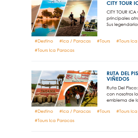
CITY TOUR I
CITY TOUR ICA 
principales atr
Sus legendarios
Destino
Ica / Paracas
Tours
Tours Ic
Tours Ica Paracas
RUTA DEL PI
VIÑEDOS
Ruta Del Pisco
con nosotros l
emblema de Ica
Destino
Ica / Paracas
Tours
Tours Ic
Tours Ica Paracas