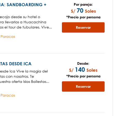
A: SANDBOARDING +
Por pareja:
70
S/
Soles
Recojo desde su hotel o
*Precio por persona
ra llevarlos a Huacachina
 el tour de tubulares. Vive...
Reservar
a Paracas
STAS DESDE ICA
Desde:
140
S/
Soles
 Desde Ica Vive la magia del
*Precio por persona
stas con nosotros. Te
stra oferta Islas Ballestas...
Reservar
a Paracas