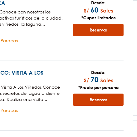
CA
Desde:
60
S/
Soles
Conoce con nosotros los
*Cupos limitados
activos turísticos de la ciudad.
 viñedos, la laguna...
Reservar
a Paracas
SCO: VISITA A LOS
Desde:
70
S/
Soles
: Visita A Los Viñedos Conoce
*Precio por persona
os secretos del agua ardiente
. Realiza una visita...
Reservar
a Paracas