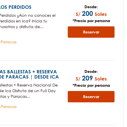
OS PERDIDOS
Desde:
200
S/
Soles
Perdidos ¿Aún no conoces el
*Precio por persona
erdidos en Ica? Inicia tu
sotros y disfruta de...
Reservar
a Paracas
LAS BALLESTAS + RESERVA
Desde:
E PARACAS | DESDE ICA
209
S/
Soles
Ballestas + Reserva Nacional De
*Precio por persona
e Ica Disfruta de un Full Day
estas y Paracas...
Reservar
a Paracas