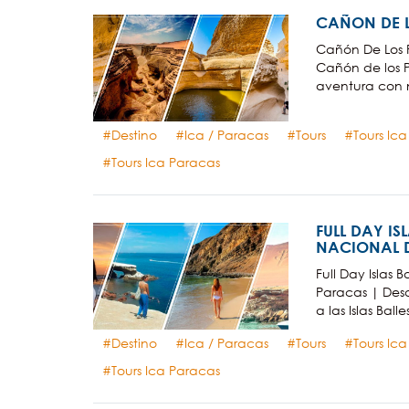
CAÑON DE L
Cañón De Los 
Cañón de los P
aventura con no
Destino
Ica / Paracas
Tours
Tours Ic
Tours Ica Paracas
FULL DAY IS
NACIONAL D
Full Day Islas 
Paracas | Desd
a las Islas Ball
Destino
Ica / Paracas
Tours
Tours Ic
Tours Ica Paracas