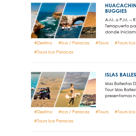
HUACACHIN
BUGGIES
A.M. o P.M. – 
Terrapuerto pa
donde iniciamos
Destino
Ica / Paracas
Tours
Tours Ic
Tours Ica Paracas
ISLAS BALLE
Islas Ballestas
Tour Islas Balle
presentamos nue
Destino
Ica / Paracas
Tours
Tours Ic
Tours Ica Paracas