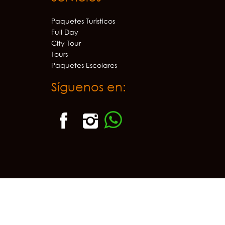
Paquetes Turísticos
Full Day
City Tour
Tours
Paquetes Escolares
Síguenos en: