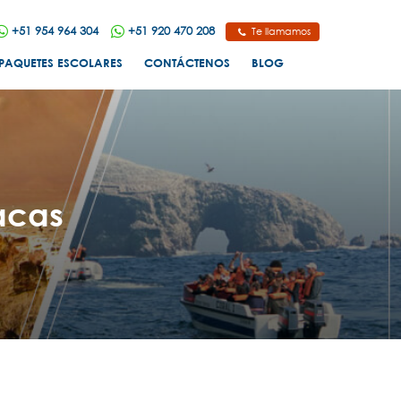
+51 954 964 304
+51 920 470 208
Te llamamos
PAQUETES ESCOLARES
CONTÁCTENOS
BLOG
acas