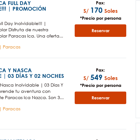
CA FULL DAY
Pax:
E!!! | PROMOCIÓN
170
S/
Soles
*Precio por persona
ll Day Inolvidable!!! |
lar Disfruta de nuestra
Reservar
lar Paracas Ica. Una oferta...
 | Paracas
CA Y NASCA
Pax:
E | 03 DÍAS Y 02 NOCHES
549
S/
Soles
 Nasca Inolvidable | 03 Días Y
*Precio por persona
rende tu aventura con
e Paracas Ica Nazca. Son 3...
Reservar
 | Paracas