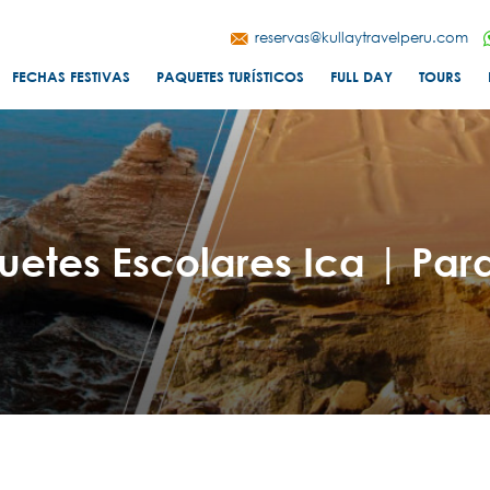
reservas@kullaytravelperu.com
FECHAS FESTIVAS
PAQUETES TURÍSTICOS
FULL DAY
TOURS
uetes Escolares Ica | Par