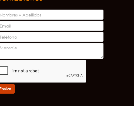
Enviar