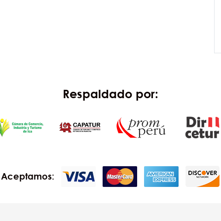
Respaldado por:
Aceptamos: