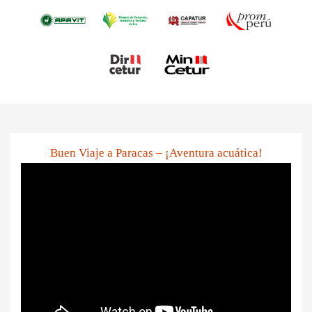
Buen Viaje a Paracas – ¡Aventura acuática!