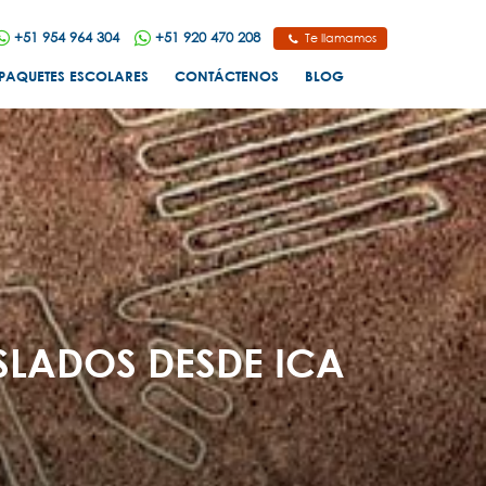
+51 954 964 304
+51 920 470 208
Te llamamos
PAQUETES ESCOLARES
CONTÁCTENOS
BLOG
SLADOS DESDE ICA