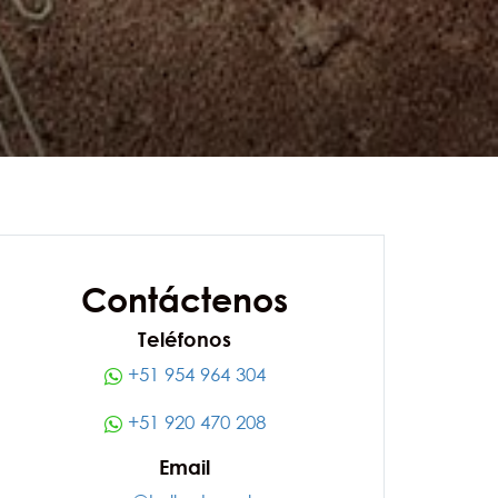
Contáctenos
Teléfonos
+51 954 964 304
+51 920 470 208
Email