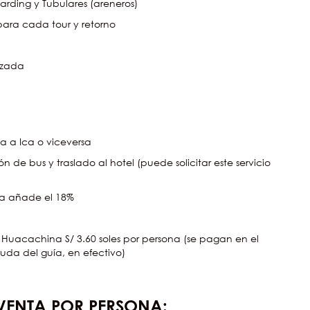
arding y Tubulares (areneros)
para cada tour y retorno
izada
a a Ica o viceversa
n de bus y traslado al hotel (puede solicitar este servicio
ura añade el 18%
a Huacachina S/ 3.60 soles por persona (se pagan en el
uda del guía, en efectivo)
VENTA POR PERSONA: