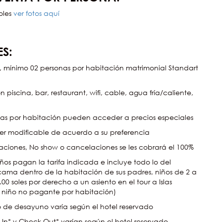
soles
ver fotos aquí
S:
a, mínimo 02 personas por habitación matrimonial Standart
piscina, bar, restaurant, wifi, cable, agua fría/caliente,
onas por habitación pueden acceder a precios especiales
 ser modificable de acuerdo a su preferencia
aciones, No show o cancelaciones se les cobrará el 100%
años pagan la tarifa indicada e incluye todo lo del
ma dentro de la habitación de sus padres, niños de 2 a
00 soles por derecho a un asiento en el tour a Islas
1 niño no pagante por habitación)
o de desayuno varía según el hotel reservado
 In* y Check Out* varían según el hotel reservado