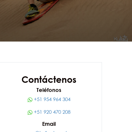
Contáctenos
Teléfonos
+51 954 964 304
+51 920 470 208
Email