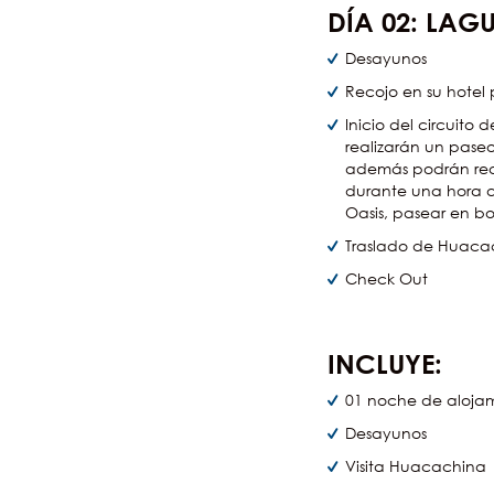
DÍA
02:
LAGU
Desayunos
Recojo en su hotel
Inicio del circuit
realizarán un pase
además podrán real
durante una hora a
Oasis, pasear en bo
Traslado de Huacac
Check Out
INCLUYE:
01 noche de alojam
Desayunos
Visita Huacachina