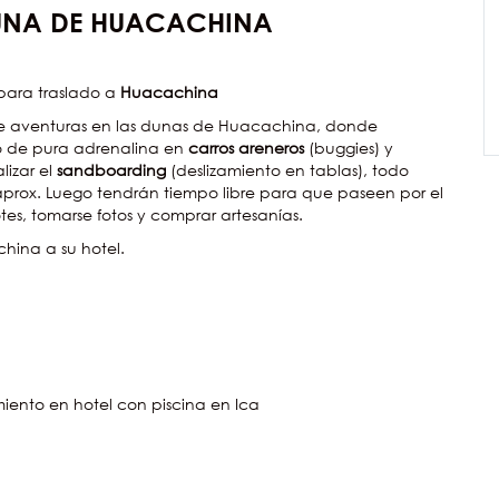
NA DE HUACACHINA
 para traslado a
Huacachina
o de aventuras en las dunas de Huacachina, donde
o de pura adrenalina en
carros areneros
(buggies) y
izar el
sandboarding
(deslizamiento en tablas), todo
prox. Luego tendrán tiempo libre para que paseen por el
tes, tomarse fotos y comprar artesanías.
hina a su hotel.
iento en hotel con piscina en Ica