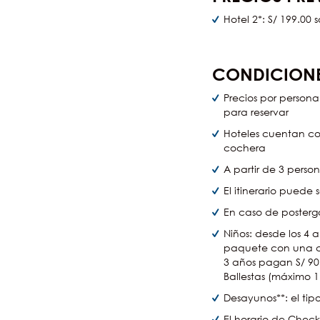
Hotel 2*: S/ 199.00 
CONDICIONE
Precios por person
para reservar
Hoteles cuentan con 
cochera
A partir de 3 pers
El itinerario puede
En caso de posterg
Niños: desde los 4 
paquete con una ca
3 años pagan S/ 90.
Ballestas (máximo 
Desayunos**: el tip
El horario de Check