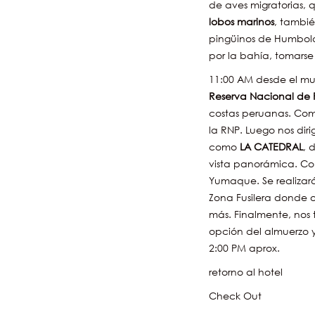
de aves migratorias, 
lobos
marinos
, tambi
pingüinos de Humbold
por la bahía, tomarse
11:00 AM desde el muel
Reserva Nacional de
costas peruanas. Como
la RNP. Luego nos dir
como
LA
CATEDRAL
, 
vista panorámica. Con
Yumaque. Se realizar
Zona Fusilera donde ob
más. Finalmente, nos 
opción del almuerzo y
2:00 PM aprox.
retorno al hotel
Check Out