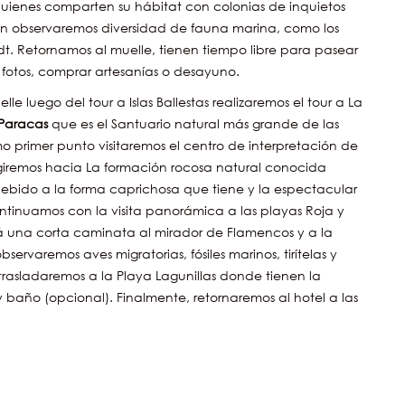
quienes comparten su hábitat con colonias de inquietos
én observaremos diversidad de fauna marina, como los
t. Retornamos al muelle, tienen tiempo libre para pasear
 fotos, comprar artesanías o desayuno.
le luego del tour a Islas Ballestas realizaremos el tour a La
 Paracas
que es el Santuario natural más grande de las
 primer punto visitaremos el centro de interpretación de
igiremos hacia La formación rocosa natural conocida
debido a la forma caprichosa que tiene y la espectacular
tinuamos con la visita panorámica a las playas Roja y
á una corta caminata al mirador de Flamencos y a la
servaremos aves migratorias, fósiles marinos, tirítelas y
trasladaremos a la Playa Lagunillas donde tienen la
 baño (opcional). Finalmente, retornaremos al hotel a las