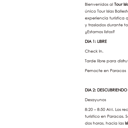
Bienvenidos al
Tour Is
único Tour Islas Balle
experiencia turística
y traslados durante t
¿Estamos listos?
DIA 1: LIBRE
Check In.
Tarde libre para disfr
Pernocte en Paracas
DIA 2: DESCUBRIEND
Desayunos
8:20 – 8:50 AM. Los r
turístico en Paracas. 
dos horas, hacia las
I