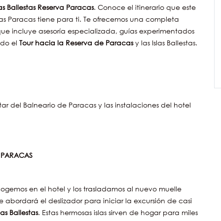
las Ballestas Reserva Paracas
. Conoce el itinerario que este
stas Paracas tiene para ti. Te ofrecemos una completa
 que incluye asesoría especializada, guías experimentados
odo el
Tour hacia la Reserva de Paracas
y las Islas Ballestas.
utar del Balneario de Paracas y las instalaciones del hotel
O PARACAS
ecogemos en el hotel y los trasladamos al nuevo muelle
Se abordará el deslizador para iniciar la excursión de casi
slas Ballestas
. Estas hermosas islas sirven de hogar para miles