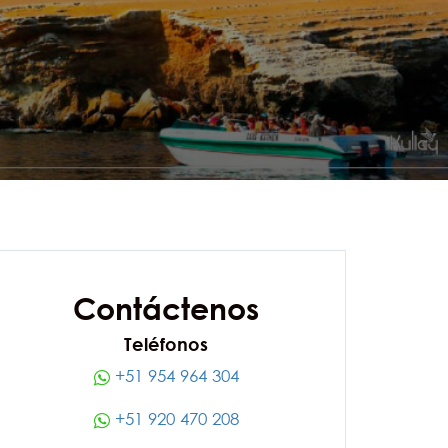
Contáctenos
Teléfonos
+51 954 964 304
+51 920 470 208