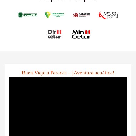
Buen Viaje a Paracas – ¡Aventura acuática!