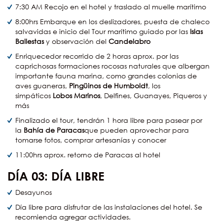
7:30 AM Recojo en el hotel y traslado al muelle marítimo
8:00hrs Embarque en los deslizadores, puesta de chaleco
salvavidas e inicio del Tour marítimo guiado por las
Islas
Ballestas
y observación del
Candelabro
Enriquecedor recorrido de 2 horas aprox. por las
caprichosas formaciones rocosas naturales que albergan
importante fauna marina, como grandes colonias de
aves guaneras,
Pingüinos de Humboldt
, los
simpáticos
Lobos Marinos
, Delfines, Guanayes, Piqueros y
más
Finalizado el tour, tendrán 1 hora libre para pasear por
la
Bahía de Paracas
que pueden aprovechar para
tomarse fotos, comprar artesanías y conocer
11:00hrs aprox. retorno de Paracas al hotel
DÍA
03:
DÍA LIBRE
Desayunos
Día libre para disfrutar de las instalaciones del hotel. Se
recomienda agregar actividades.