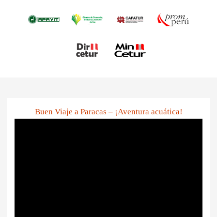
Buen Viaje a Paracas – ¡Aventura acuática!