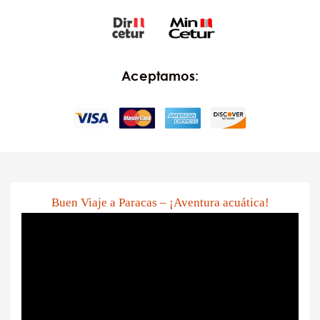
Aceptamos:
Buen Viaje a Paracas – ¡Aventura acuática!